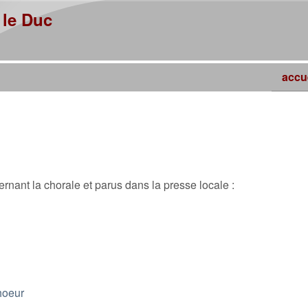
Skip to main content
 le Duc
accu
rnant la chorale et parus dans la presse locale :
hoeur