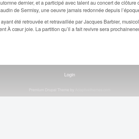
utomne dernier, et a participé avec talent au concert de clôture
 Claudin de Sermisy, une oeuvre jamais redonnée depuis l’époque
n ayant été retrouvée et retravaillée par Jacques Barbier, music
t À cœur joie. La partition qu’il a fait revivre sera prochainen
Login
Premium Drupal Theme by
Adaptivethemes.com