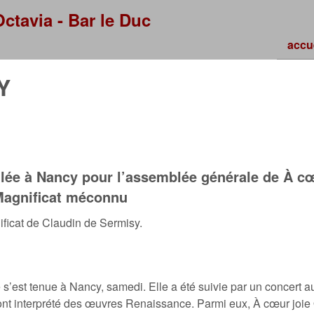
Skip to main content
ctavia - Bar le Duc
accu
Y
llée à Nancy pour l’assemblée générale de À cœu
agnificat méconnu
nificat de Claudin de Sermisy.
s’est tenue à Nancy, samedi. Elle a été suivie par un concert a
nt interprété des œuvres Renaissance. Parmi eux, À cœur joie 